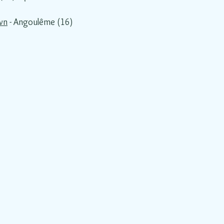
own
- Angoulême (16)