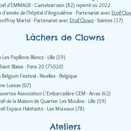
oël d'EMMAÜS - Castelsarrasin (82)
reporté au 2022
n d'année de l'hôpital d'Angoulême - Partenariat avec
Etoil'Cl
eoffroy Martel -
P
artenariat avec
Etoil'Clown
-
Saintes (17)
Lâchers de Clowns
 Les Papillons Blancs - Lille (59)
Saint Blaise
- Paris 20 (75020)
Belgium Festival - Nivelles - Belgique
ne Lussas (07)
uvertes Association L'Embarcadère GEM - Arras (62)
ël de la Maison de Quartier Les Moulins - Lille (59)
oël Espace Habitants - Les Mureaux (78)
Ateliers