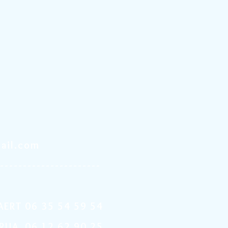
ail.com
----------------------
AERT 06 35 54 59 54
 RUA 06 12 62 90 25