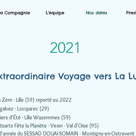
La Compagnie
L'équipe
Nos dates
Pres
2021
Extraordinaire Voyage vers La L
 Zem - Lille (59)
reporté au 2022
galvez - Locquirec (29)
iers d'Été - Lille Wazemmes (59)
Césarts Fête la Planète - Vexin - Val d'Oise (95)
in d'année du SESSAD DOUAI-SOMAIN - Montigny-en-Ostrevent