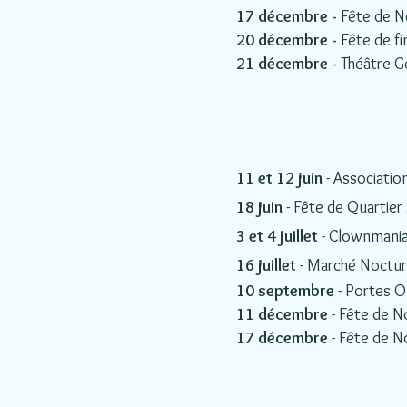
17 décembre -
Fête de N
20 décembre -
Fête de fi
21 décembre -
Théâtre G
11 et 12 juin
- Association
18
juin
- Fête de Quartier 
3 et 4 juillet
- Clownmania 
16 juillet
- Marché Noctur
10 septembre
- Portes O
11 décembre
-
F
ête de No
17 décembre
-
F
ête de N