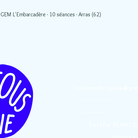
-
GEM L'Embarcadère - 10 séances - Arras (62)
lesfousdelajoie@gm
-----------------------
-----------
Estelle PLANCK
Johanna